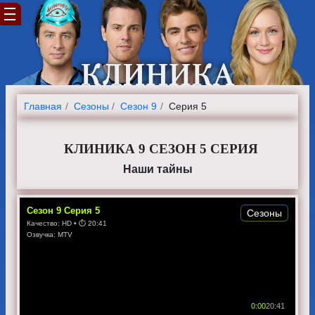
Главная
Cезоны
Сезон 9
Серия 5
КЛИНИКА 9 СЕЗОН 5 СЕРИЯ
Наши тайны
Сезон
9
Серия
5
Сезоны
Качество:
HD
• ⏱
20:41
Озвучка:
MTV
0:00
20:41