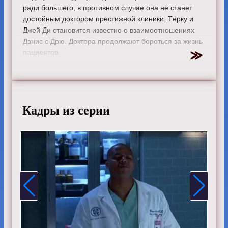
ради большего, в противном случае она не станет
достойным доктором престижной клиники. Тёрку и
Джей Ди становится известно о взаимоотношениях
Дэнис с Дрю. Доктора продолжают бороться за жизнь
пациентов.
Режиссер:
Майкл МакДональд
Актеры:
Зак Брафф, Сара Чок, Дональд Фэйсон, Кен
Дженкинс, Джон МакГинли, Джуди Рейес, Нил Флинн,
Элиза Коуп, Керри Бише, Михаэль Мосли и Дэвид
Кадры из серии
Франко.
Смотрите онлайн 9 сезон 2 серию «
Клиника
»
бесплатно в хорошем HD качестве, на телефоне,
планшете, пк или телевизоре на сайте scrubs-
tvshow.ru.