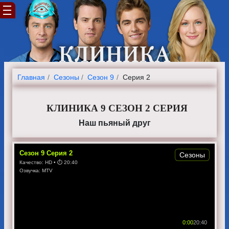
Главная
Cезоны
Сезон 9
Серия 2
КЛИНИКА 9 СЕЗОН 2 СЕРИЯ
Наш пьяный друг
Сезон
9
Серия
2
Сезоны
Качество:
HD
• ⏱
20:40
Озвучка:
MTV
0:00
20:40