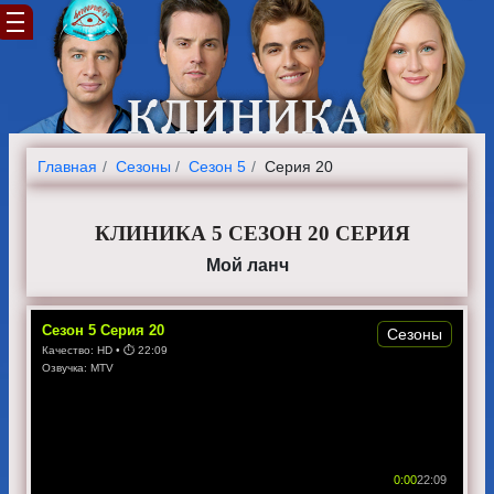
Главная
Cезоны
Сезон 5
Серия 20
КЛИНИКА 5 СЕЗОН 20 СЕРИЯ
Мой ланч
Сезон
5
Серия
20
Сезоны
Качество:
HD
• ⏱
22:09
Озвучка:
MTV
0:00
22:09