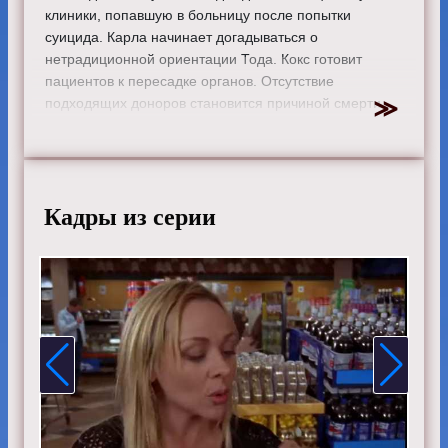
клиники, попавшую в больницу после попытки
суицида. Карла начинает догадываться о
нетрадиционной ориентации Тода. Кокс готовит
пациентов к пересадке органов. Отсутствие
подходящих доноров становится причиной смерти
больных.
Режиссер:
Джон Мишель
Актеры:
Зак Брафф, Сара Чок, Дональд Фэйсон, Кен
Дженкинс, Джон МакГинли, Джуди Рейес, Нил Флинн,
Кадры из серии
Элиза Коуп, Керри Бише, Михаэль Мосли и Дэвид
Франко.
Смотрите онлайн 5 сезон 20 серию «
Клиника
»
бесплатно в хорошем HD качестве, на телефоне,
планшете, пк или телевизоре на сайте scrubs-
tvshow.ru.