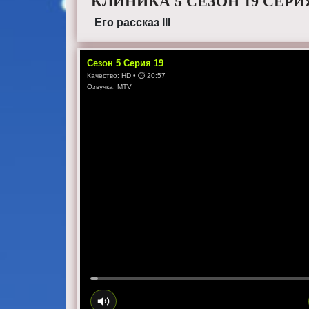
КЛИНИКА 5 СЕЗОН 19 СЕРИ
Его рассказ III
Сезон
5
Серия
19
Качество:
HD
• ⏱
20:57
Озвучка:
MTV