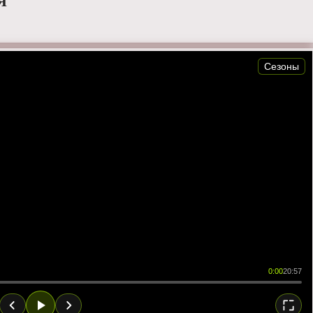
Я
Сезоны
0:00
20:57