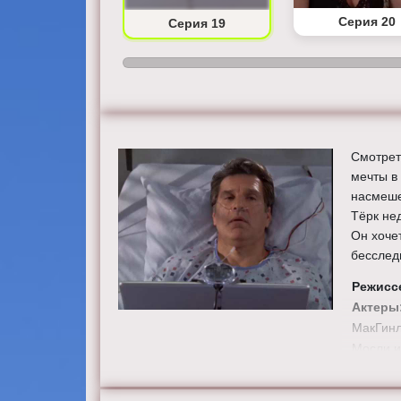
Серия 18
Серия 20
Серия 19
Смотрет
мечты в
насмеше
Тёрк не
Он хоче
бесслед
Режисс
Актеры
МакГинл
Мосли и
Смотрит
качестве