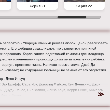
Серия 21
Серия 22
ь бесплатно - Уборщик клиники решает любой ценой реализовать
 жизнь. Его амбиции зашкаливают, что становится причиной
к персонала. Карла занята подготовкой комнаты для младенца.
доволен изменениями происходящими из-за появления ребёнка.
т вернуть прежнюю жизнь. Написав письмо маме, Джей Ди
но исчезает, но сотрудники больницы не замечают его отсутствия.
ер:
Джон Инвуд
:
Зак Брафф, Сара Чок, Дональд Фэйсон, Кен Дженкинс, Джон
и, Джуди Рейес, Нил Флинн, Элиза Коуп, Керри Бише, Михаэль
 Дэвид Франко.
е онлайн 5 сезон 19 серию «
Клиника
» бесплатно в хорошем HD
, на телефоне, планшете, пк или телевизоре на сайте scrubs-