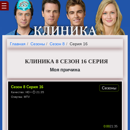
Главная
Cезоны
Сезон 8
Серия 16
КЛИНИКА 8 СЕЗОН 16 СЕРИЯ
Моя причина
Сезон
8
Серия
16
Сезоны
Качество:
HD
• ⏱
21:35
Озвучка:
MTV
0:00
21:35