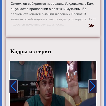
Сэмом, он собирается переехать. Увидевшись с Ким,
он узнаёт о проявлении в её жизни мужчины. Её
парнем становится бывший любовник Эллиот. В
клинике освобождается место ведущего хирурга. Тёрт
надеется получить эту должность.
Режиссер:
Линда Мендоза
Актеры:
Зак Брафф, Сара Чок, Дональд Фэйсон, Кен
Дженкинс, Джон МакГинли, Джуди Рейес, Нил Флинн,
Элиза Коуп, Керри Бише, Михаэль Мосли и Дэвид
Кадры из серии
Франко.
Смотрите онлайн 8 сезон 16 серию «
Клиника
»
бесплатно в хорошем HD качестве, на телефоне,
планшете, пк или телевизоре на сайте scrubs-
tvshow.ru.