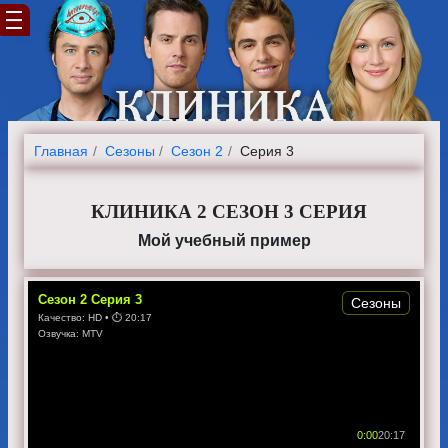
Главная
Cезоны
Сезон 2
Серия 3
КЛИНИКА 2 СЕЗОН 3 СЕРИЯ
Мой учебный пример
Сезон
2
Серия
3
Сезоны
Качество:
HD
• ⏱
20:17
Озвучка:
MTV
0:00
20:17