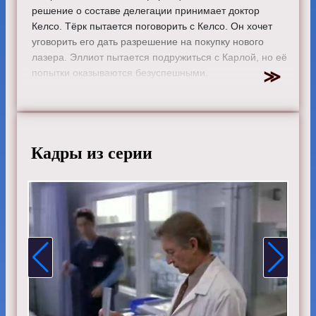
решение о составе делегации принимает доктор
Келсо. Тёрк пытается поговорить с Келсо. Он хочет
уговорить его дать разрешение на покупку нового
лазера. Эллиот пытается подружиться с Карлой, но её
попытки оказываются безуспешными.
Режиссер:
Майкл Шпиллер
Актеры:
Зак Брафф, Сара Чок, Дональд Фэйсон, Кен
Дженкинс, Джон МакГинли, Джуди Рейес, Нил Флинн,
Элиза Коуп, Керри Бише, Михаэль Мосли и Дэвид
Кадры из серии
Франко.
Смотрите онлайн 2 сезон 3 серию «
Клиника
»
бесплатно в хорошем HD качестве, на телефоне,
планшете, пк или телевизоре на сайте scrubs-
tvshow.ru.