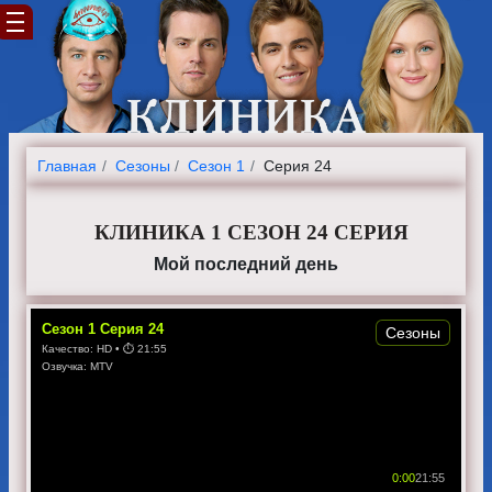
Главная
Cезоны
Сезон 1
Серия 24
КЛИНИКА 1 СЕЗОН 24 СЕРИЯ
Мой последний день
Сезон
1
Серия
24
Сезоны
Качество:
HD
• ⏱
21:55
Озвучка:
MTV
0:00
21:55